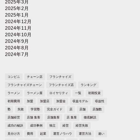
2025年3月
2025年2月
2025年1月
2024年12月
2024年11月
2024年10月
2024年9月
2024年8月
2024年7月
コンビニ
チェーン店
フランチャイズ
フランチャイズチェーン
フランチャイズ店
ランキング
ラーメン
ラーメン屋
ロイヤリティ
一覧
初期投資
初期費用
加盟
加盟店
加盟金
収益モデル
収益性
塾
失敗
学習塾
完全ガイド
店
店舗
店舗数
店舗経営
店舗 集客
店舗集客
店 集客
徹底解説
成功の秘訣
成功事例
独立
経営
経営失敗
見分け方
費用
起業
運営ノウハウ
運営方法
違い