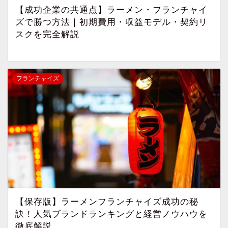
【成功企業の共通点】ラーメン・フランチャイ
ズで勝つ方法｜初期費用・収益モデル・契約リ
スクを完全解説
フランチャイズ
【保存版】ラーメンフランチャイズ成功の秘
訣！人気ブランドランキングと経営ノウハウを
徹底解説