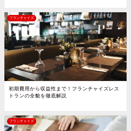
フランチャイズ
初期費用から収益性まで！フランチャイズレス
トランの全貌を徹底解説
フランチャイズ