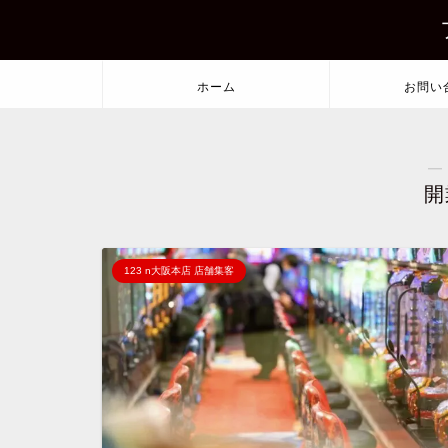
ホーム
お問い
―
開
123 n大阪本店 店舗集客