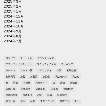
2025年3月
2025年2月
2025年1月
2024年12月
2024年11月
2024年10月
2024年9月
2024年8月
2024年7月
コンビニ
チェーン店
フランチャイズ
フランチャイズチェーン
フランチャイズ店
ランキング
ラーメン
ラーメン屋
ロイヤリティ
一覧
初期投資
初期費用
加盟
加盟店
加盟金
収益モデル
収益性
塾
失敗
学習塾
完全ガイド
店
店舗
店舗数
店舗経営
店舗 集客
店舗集客
店 集客
徹底解説
成功の秘訣
成功事例
独立
経営
経営失敗
見分け方
費用
起業
運営ノウハウ
運営方法
違い