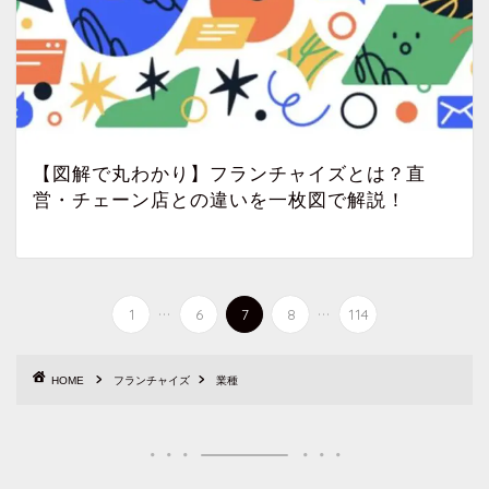
【図解で丸わかり】フランチャイズとは？直
営・チェーン店との違いを一枚図で解説！
...
...
1
6
7
8
114
HOME
フランチャイズ
業種