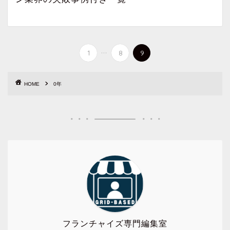
...
1
8
9
HOME
0年
フランチャイズ専門編集室