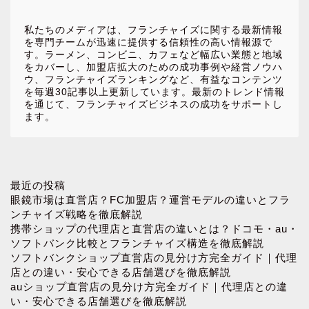
私たちのメディアは、フランチャイズに関する最新情報
を専門チームが迅速に提供する信頼性の高い情報源で
す。ラーメン、コンビニ、カフェなど幅広い業態と地域
をカバーし、加盟店拡大のための成功事例や経営ノウハ
ウ、フランチャイズランキングなど、有益なコンテンツ
を毎週30記事以上更新しています。最新のトレンド情報
を通じて、フランチャイズビジネスの成功をサポートし
ます。
ホーム
最近の投稿
眼鏡市場は直営店？FC加盟店？運営モデルの違いとフラ
ンチャイズ戦略を徹底解説
お問い合わせ
携帯ショップの代理店と直営店の違いとは？ドコモ・au・
ソフトバンク比較とフランチャイズ構造を徹底解説
ソフトバンクショップ直営店の見分け方完全ガイド｜代理
プロフィール
店との違い・安心できる店舗選びを徹底解説
auショップ直営店の見分け方完全ガイド｜代理店との違
プライバシーポリシー
い・安心できる店舗選びを徹底解説