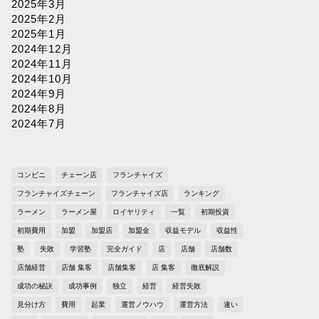
2025年3月
2025年2月
2025年1月
2024年12月
2024年11月
2024年10月
2024年9月
2024年8月
2024年7月
コンビニ
チェーン店
フランチャイズ
フランチャイズチェーン
フランチャイズ店
ランキング
ラーメン
ラーメン屋
ロイヤリティ
一覧
初期投資
初期費用
加盟
加盟店
加盟金
収益モデル
収益性
塾
失敗
学習塾
完全ガイド
店
店舗
店舗数
店舗経営
店舗 集客
店舗集客
店 集客
徹底解説
成功の秘訣
成功事例
独立
経営
経営失敗
見分け方
費用
起業
運営ノウハウ
運営方法
違い