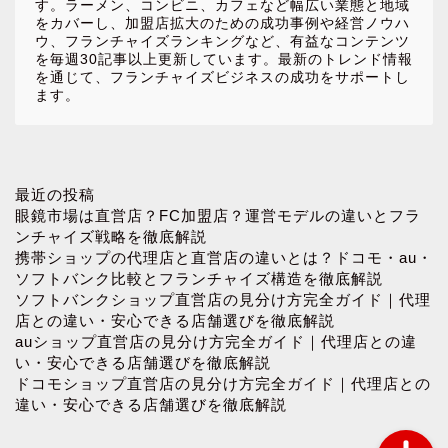
す。ラーメン、コンビニ、カフェなど幅広い業態と地域
をカバーし、加盟店拡大のための成功事例や経営ノウハ
ウ、フランチャイズランキングなど、有益なコンテンツ
を毎週30記事以上更新しています。最新のトレンド情報
を通じて、フランチャイズビジネスの成功をサポートし
ます。
ホーム
最近の投稿
眼鏡市場は直営店？FC加盟店？運営モデルの違いとフラ
ンチャイズ戦略を徹底解説
お問い合わせ
携帯ショップの代理店と直営店の違いとは？ドコモ・au・
ソフトバンク比較とフランチャイズ構造を徹底解説
ソフトバンクショップ直営店の見分け方完全ガイド｜代理
プロフィール
店との違い・安心できる店舗選びを徹底解説
auショップ直営店の見分け方完全ガイド｜代理店との違
プライバシーポリシー
い・安心できる店舗選びを徹底解説
ドコモショップ直営店の見分け方完全ガイド｜代理店との
違い・安心できる店舗選びを徹底解説