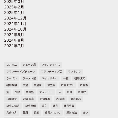
2025年3月
2025年2月
2025年1月
2024年12月
2024年11月
2024年10月
2024年9月
2024年8月
2024年7月
コンビニ
チェーン店
フランチャイズ
フランチャイズチェーン
フランチャイズ店
ランキング
ラーメン
ラーメン屋
ロイヤリティ
一覧
初期投資
初期費用
加盟
加盟店
加盟金
収益モデル
収益性
塾
失敗
学習塾
完全ガイド
店
店舗
店舗数
店舗経営
店舗 集客
店舗集客
店 集客
徹底解説
成功の秘訣
成功事例
独立
経営
経営失敗
見分け方
費用
起業
運営ノウハウ
運営方法
違い