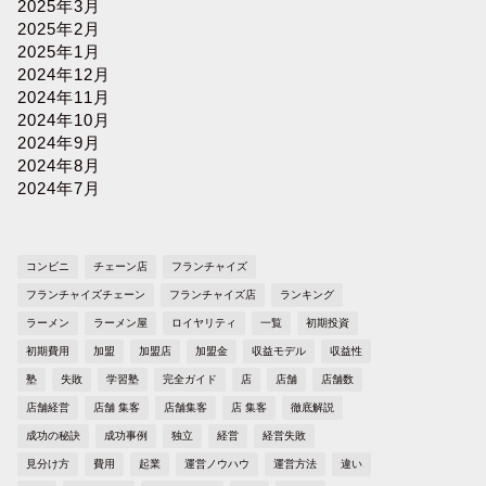
2025年3月
2025年2月
2025年1月
2024年12月
2024年11月
2024年10月
2024年9月
2024年8月
2024年7月
コンビニ
チェーン店
フランチャイズ
フランチャイズチェーン
フランチャイズ店
ランキング
ラーメン
ラーメン屋
ロイヤリティ
一覧
初期投資
初期費用
加盟
加盟店
加盟金
収益モデル
収益性
塾
失敗
学習塾
完全ガイド
店
店舗
店舗数
店舗経営
店舗 集客
店舗集客
店 集客
徹底解説
成功の秘訣
成功事例
独立
経営
経営失敗
見分け方
費用
起業
運営ノウハウ
運営方法
違い