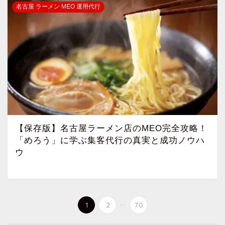
名古屋 ラーメン MEO 運用代行
【保存版】名古屋ラーメン店のMEO完全攻略！
「めろう」に学ぶ集客代行の真実と成功ノウハ
ウ
...
1
2
70