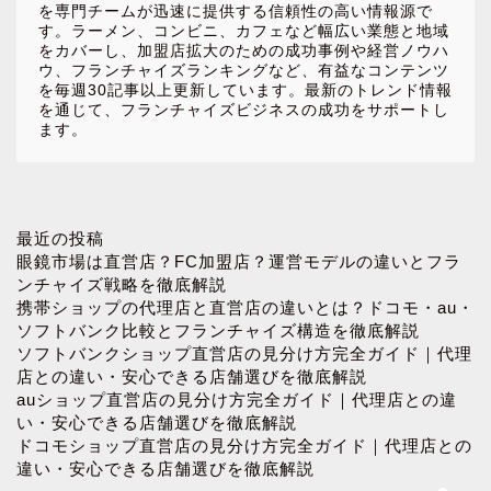
を専門チームが迅速に提供する信頼性の高い情報源で
す。ラーメン、コンビニ、カフェなど幅広い業態と地域
をカバーし、加盟店拡大のための成功事例や経営ノウハ
ウ、フランチャイズランキングなど、有益なコンテンツ
を毎週30記事以上更新しています。最新のトレンド情報
を通じて、フランチャイズビジネスの成功をサポートし
ます。
ホーム
最近の投稿
眼鏡市場は直営店？FC加盟店？運営モデルの違いとフラ
ンチャイズ戦略を徹底解説
お問い合わせ
携帯ショップの代理店と直営店の違いとは？ドコモ・au・
ソフトバンク比較とフランチャイズ構造を徹底解説
ソフトバンクショップ直営店の見分け方完全ガイド｜代理
プロフィール
店との違い・安心できる店舗選びを徹底解説
auショップ直営店の見分け方完全ガイド｜代理店との違
プライバシーポリシー
い・安心できる店舗選びを徹底解説
ドコモショップ直営店の見分け方完全ガイド｜代理店との
違い・安心できる店舗選びを徹底解説