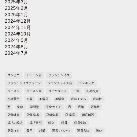
2025年3月
2025年2月
2025年1月
2024年12月
2024年11月
2024年10月
2024年9月
2024年8月
2024年7月
コンビニ
チェーン店
フランチャイズ
フランチャイズチェーン
フランチャイズ店
ランキング
ラーメン
ラーメン屋
ロイヤリティ
一覧
初期投資
初期費用
加盟
加盟店
加盟金
収益モデル
収益性
塾
失敗
学習塾
完全ガイド
店
店舗
店舗数
店舗経営
店舗 集客
店舗集客
店 集客
徹底解説
成功の秘訣
成功事例
独立
経営
経営失敗
見分け方
費用
起業
運営ノウハウ
運営方法
違い