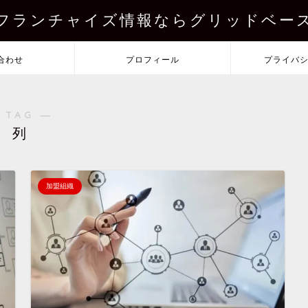
フランチャイズ情報ならグリッドベー
合わせ
プロフィール
プライバ
 TAG ―
列
加盟組織