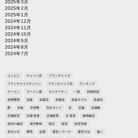
2025年3月
2025年2月
2025年1月
2024年12月
2024年11月
2024年10月
2024年9月
2024年8月
2024年7月
コンビニ
チェーン店
フランチャイズ
フランチャイズチェーン
フランチャイズ店
ランキング
ラーメン
ラーメン屋
ロイヤリティ
一覧
初期投資
初期費用
加盟
加盟店
加盟金
収益モデル
収益性
塾
失敗
学習塾
完全ガイド
店
店舗
店舗数
店舗経営
店舗 集客
店舗集客
店 集客
徹底解説
成功の秘訣
成功事例
独立
経営
経営失敗
見分け方
費用
起業
運営ノウハウ
運営方法
違い