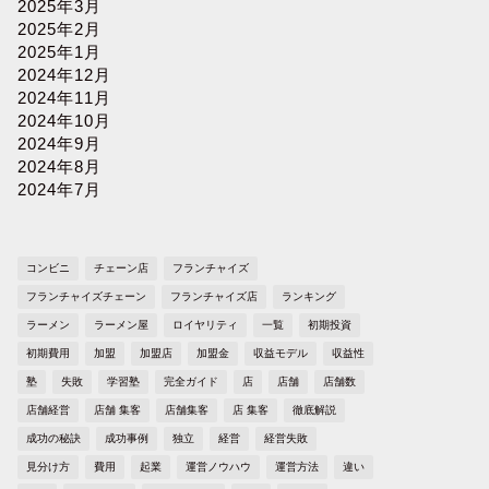
2025年3月
2025年2月
2025年1月
2024年12月
2024年11月
2024年10月
2024年9月
2024年8月
2024年7月
コンビニ
チェーン店
フランチャイズ
フランチャイズチェーン
フランチャイズ店
ランキング
ラーメン
ラーメン屋
ロイヤリティ
一覧
初期投資
初期費用
加盟
加盟店
加盟金
収益モデル
収益性
塾
失敗
学習塾
完全ガイド
店
店舗
店舗数
店舗経営
店舗 集客
店舗集客
店 集客
徹底解説
成功の秘訣
成功事例
独立
経営
経営失敗
見分け方
費用
起業
運営ノウハウ
運営方法
違い