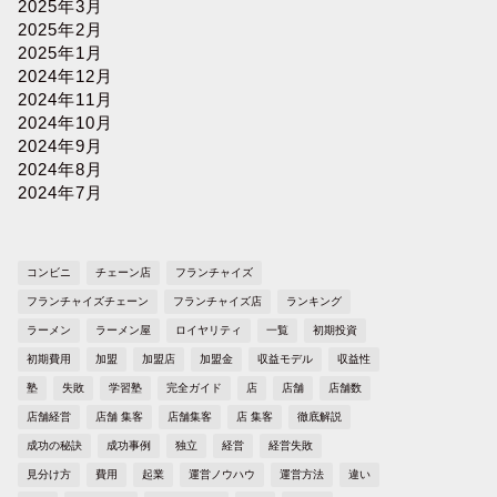
2025年3月
2025年2月
2025年1月
2024年12月
2024年11月
2024年10月
2024年9月
2024年8月
2024年7月
コンビニ
チェーン店
フランチャイズ
フランチャイズチェーン
フランチャイズ店
ランキング
ラーメン
ラーメン屋
ロイヤリティ
一覧
初期投資
初期費用
加盟
加盟店
加盟金
収益モデル
収益性
塾
失敗
学習塾
完全ガイド
店
店舗
店舗数
店舗経営
店舗 集客
店舗集客
店 集客
徹底解説
成功の秘訣
成功事例
独立
経営
経営失敗
見分け方
費用
起業
運営ノウハウ
運営方法
違い