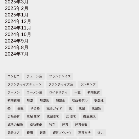
2025年3月
2025年2月
2025年1月
2024年12月
2024年11月
2024年10月
2024年9月
2024年8月
2024年7月
コンビニ
チェーン店
フランチャイズ
フランチャイズチェーン
フランチャイズ店
ランキング
ラーメン
ラーメン屋
ロイヤリティ
一覧
初期投資
初期費用
加盟
加盟店
加盟金
収益モデル
収益性
塾
失敗
学習塾
完全ガイド
店
店舗
店舗数
店舗経営
店舗 集客
店舗集客
店 集客
徹底解説
成功の秘訣
成功事例
独立
経営
経営失敗
見分け方
費用
起業
運営ノウハウ
運営方法
違い