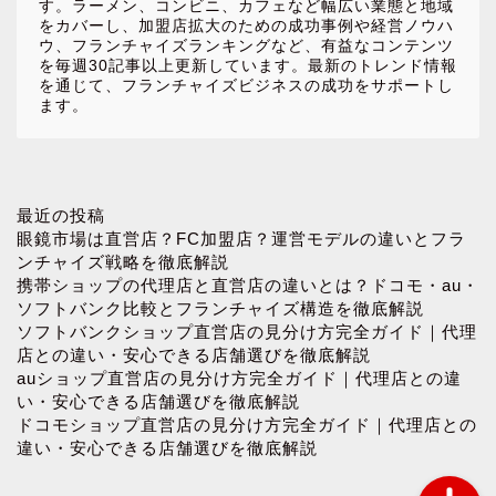
す。ラーメン、コンビニ、カフェなど幅広い業態と地域
をカバーし、加盟店拡大のための成功事例や経営ノウハ
ウ、フランチャイズランキングなど、有益なコンテンツ
を毎週30記事以上更新しています。最新のトレンド情報
を通じて、フランチャイズビジネスの成功をサポートし
ます。
ホーム
最近の投稿
眼鏡市場は直営店？FC加盟店？運営モデルの違いとフラ
ンチャイズ戦略を徹底解説
お問い合わせ
携帯ショップの代理店と直営店の違いとは？ドコモ・au・
ソフトバンク比較とフランチャイズ構造を徹底解説
ソフトバンクショップ直営店の見分け方完全ガイド｜代理
プロフィール
店との違い・安心できる店舗選びを徹底解説
auショップ直営店の見分け方完全ガイド｜代理店との違
プライバシーポリシー
い・安心できる店舗選びを徹底解説
ドコモショップ直営店の見分け方完全ガイド｜代理店との
違い・安心できる店舗選びを徹底解説