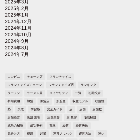
2025年3月
2025年2月
2025年1月
2024年12月
2024年11月
2024年10月
2024年9月
2024年8月
2024年7月
コンビニ
チェーン店
フランチャイズ
フランチャイズチェーン
フランチャイズ店
ランキング
ラーメン
ラーメン屋
ロイヤリティ
一覧
初期投資
初期費用
加盟
加盟店
加盟金
収益モデル
収益性
塾
失敗
学習塾
完全ガイド
店
店舗
店舗数
店舗経営
店舗 集客
店舗集客
店 集客
徹底解説
成功の秘訣
成功事例
独立
経営
経営失敗
見分け方
費用
起業
運営ノウハウ
運営方法
違い