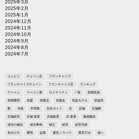
2025年3月
2025年2月
2025年1月
2024年12月
2024年11月
2024年10月
2024年9月
2024年8月
2024年7月
コンビニ
チェーン店
フランチャイズ
フランチャイズチェーン
フランチャイズ店
ランキング
ラーメン
ラーメン屋
ロイヤリティ
一覧
初期投資
初期費用
加盟
加盟店
加盟金
収益モデル
収益性
塾
失敗
学習塾
完全ガイド
店
店舗
店舗数
店舗経営
店舗 集客
店舗集客
店 集客
徹底解説
成功の秘訣
成功事例
独立
経営
経営失敗
見分け方
費用
起業
運営ノウハウ
運営方法
違い