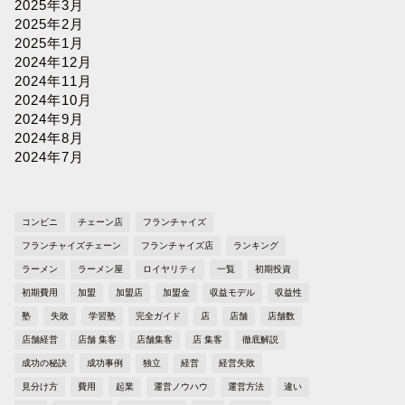
2025年3月
2025年2月
2025年1月
2024年12月
2024年11月
2024年10月
2024年9月
2024年8月
2024年7月
コンビニ
チェーン店
フランチャイズ
フランチャイズチェーン
フランチャイズ店
ランキング
ラーメン
ラーメン屋
ロイヤリティ
一覧
初期投資
初期費用
加盟
加盟店
加盟金
収益モデル
収益性
塾
失敗
学習塾
完全ガイド
店
店舗
店舗数
店舗経営
店舗 集客
店舗集客
店 集客
徹底解説
成功の秘訣
成功事例
独立
経営
経営失敗
見分け方
費用
起業
運営ノウハウ
運営方法
違い