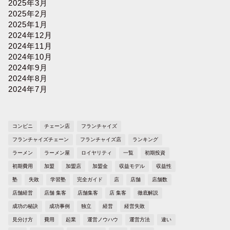
2025年3月
2025年2月
2025年1月
2024年12月
2024年11月
2024年10月
2024年9月
2024年8月
2024年7月
コンビニ
チェーン店
フランチャイズ
フランチャイズチェーン
フランチャイズ店
ランキング
ラーメン
ラーメン屋
ロイヤリティ
一覧
初期投資
初期費用
加盟
加盟店
加盟金
収益モデル
収益性
塾
失敗
学習塾
完全ガイド
店
店舗
店舗数
店舗経営
店舗 集客
店舗集客
店 集客
徹底解説
成功の秘訣
成功事例
独立
経営
経営失敗
見分け方
費用
起業
運営ノウハウ
運営方法
違い