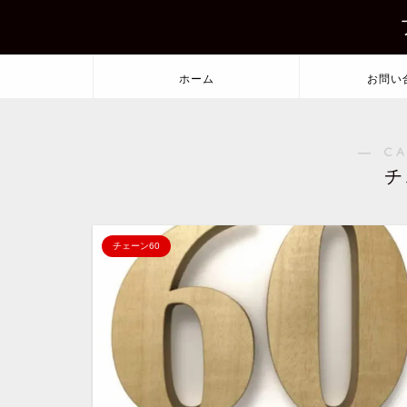
ホーム
お問い
― C
チ
チェーン60