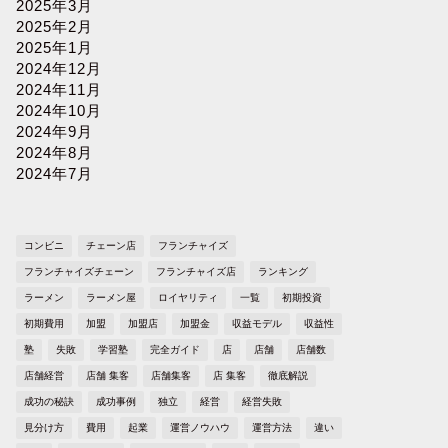
2025年3月
2025年2月
2025年1月
2024年12月
2024年11月
2024年10月
2024年9月
2024年8月
2024年7月
コンビニ
チェーン店
フランチャイズ
フランチャイズチェーン
フランチャイズ店
ランキング
ラーメン
ラーメン屋
ロイヤリティ
一覧
初期投資
初期費用
加盟
加盟店
加盟金
収益モデル
収益性
塾
失敗
学習塾
完全ガイド
店
店舗
店舗数
店舗経営
店舗 集客
店舗集客
店 集客
徹底解説
成功の秘訣
成功事例
独立
経営
経営失敗
見分け方
費用
起業
運営ノウハウ
運営方法
違い