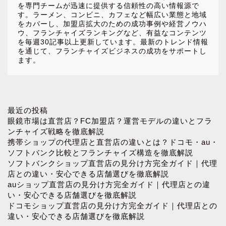
を専門チームが迅速に提供する信頼性の高い情報源で
す。ラーメン、コンビニ、カフェなど幅広い業態と地域
をカバーし、加盟店拡大のための成功事例や経営ノウハ
ウ、フランチャイズランキングなど、有益なコンテンツ
を毎週30記事以上更新しています。最新のトレンド情報
を通じて、フランチャイズビジネスの成功をサポートし
ます。
ホーム
最近の投稿
眼鏡市場は直営店？FC加盟店？運営モデルの違いとフラ
ンチャイズ戦略を徹底解説
お問い合わせ
携帯ショップの代理店と直営店の違いとは？ドコモ・au・
ソフトバンク比較とフランチャイズ構造を徹底解説
ソフトバンクショップ直営店の見分け方完全ガイド｜代理
プロフィール
店との違い・安心できる店舗選びを徹底解説
auショップ直営店の見分け方完全ガイド｜代理店との違
プライバシーポリシー
い・安心できる店舗選びを徹底解説
ドコモショップ直営店の見分け方完全ガイド｜代理店との
違い・安心できる店舗選びを徹底解説