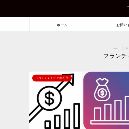
ホーム
お問い
― C
フランチ
フランチャイズ のれん代