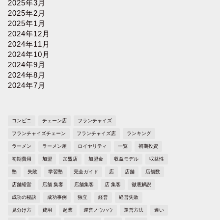
2025年3月
2025年2月
2025年1月
2024年12月
2024年11月
2024年10月
2024年9月
2024年8月
2024年7月
コンビニ
チェーン店
フランチャイズ
フランチャイズチェーン
フランチャイズ店
ランキング
ラーメン
ラーメン屋
ロイヤリティ
一覧
初期投資
初期費用
加盟
加盟店
加盟金
収益モデル
収益性
塾
失敗
学習塾
完全ガイド
店
店舗
店舗数
店舗経営
店舗 集客
店舗集客
店 集客
徹底解説
成功の秘訣
成功事例
独立
経営
経営失敗
見分け方
費用
起業
運営ノウハウ
運営方法
違い