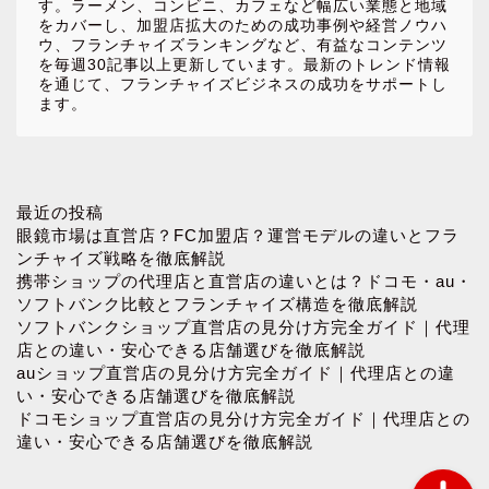
す。ラーメン、コンビニ、カフェなど幅広い業態と地域
をカバーし、加盟店拡大のための成功事例や経営ノウハ
ウ、フランチャイズランキングなど、有益なコンテンツ
を毎週30記事以上更新しています。最新のトレンド情報
を通じて、フランチャイズビジネスの成功をサポートし
ます。
ホーム
最近の投稿
眼鏡市場は直営店？FC加盟店？運営モデルの違いとフラ
ンチャイズ戦略を徹底解説
お問い合わせ
携帯ショップの代理店と直営店の違いとは？ドコモ・au・
ソフトバンク比較とフランチャイズ構造を徹底解説
ソフトバンクショップ直営店の見分け方完全ガイド｜代理
プロフィール
店との違い・安心できる店舗選びを徹底解説
auショップ直営店の見分け方完全ガイド｜代理店との違
プライバシーポリシー
い・安心できる店舗選びを徹底解説
ドコモショップ直営店の見分け方完全ガイド｜代理店との
違い・安心できる店舗選びを徹底解説