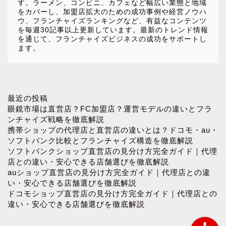
す。ラーメン、コンビニ、カフェなど幅広い業態と地域
をカバーし、加盟店拡大のための成功事例や経営ノウハ
ウ、フランチャイズランキングなど、有益なコンテンツ
を毎週30記事以上更新しています。最新のトレンド情報
を通じて、フランチャイズビジネスの成功をサポートし
ます。
ホーム
最近の投稿
眼鏡市場は直営店？FC加盟店？運営モデルの違いとフラ
ンチャイズ戦略を徹底解説
お問い合わせ
携帯ショップの代理店と直営店の違いとは？ドコモ・au・
ソフトバンク比較とフランチャイズ構造を徹底解説
ソフトバンクショップ直営店の見分け方完全ガイド｜代理
プロフィール
店との違い・安心できる店舗選びを徹底解説
auショップ直営店の見分け方完全ガイド｜代理店との違
プライバシーポリシー
い・安心できる店舗選びを徹底解説
ドコモショップ直営店の見分け方完全ガイド｜代理店との
違い・安心できる店舗選びを徹底解説