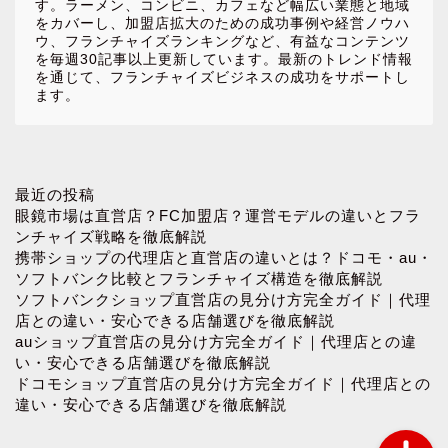
す。ラーメン、コンビニ、カフェなど幅広い業態と地域
をカバーし、加盟店拡大のための成功事例や経営ノウハ
ウ、フランチャイズランキングなど、有益なコンテンツ
を毎週30記事以上更新しています。最新のトレンド情報
を通じて、フランチャイズビジネスの成功をサポートし
ます。
ホーム
最近の投稿
眼鏡市場は直営店？FC加盟店？運営モデルの違いとフラ
ンチャイズ戦略を徹底解説
お問い合わせ
携帯ショップの代理店と直営店の違いとは？ドコモ・au・
ソフトバンク比較とフランチャイズ構造を徹底解説
ソフトバンクショップ直営店の見分け方完全ガイド｜代理
プロフィール
店との違い・安心できる店舗選びを徹底解説
auショップ直営店の見分け方完全ガイド｜代理店との違
プライバシーポリシー
い・安心できる店舗選びを徹底解説
ドコモショップ直営店の見分け方完全ガイド｜代理店との
違い・安心できる店舗選びを徹底解説