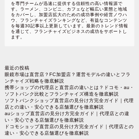
を専門チームが迅速に提供する信頼性の高い情報源で
す。ラーメン、コンビニ、カフェなど幅広い業態と地域
をカバーし、加盟店拡大のための成功事例や経営ノウハ
ウ、フランチャイズランキングなど、有益なコンテンツ
を毎週30記事以上更新しています。最新のトレンド情報
を通じて、フランチャイズビジネスの成功をサポートし
ます。
ホーム
最近の投稿
眼鏡市場は直営店？FC加盟店？運営モデルの違いとフラ
ンチャイズ戦略を徹底解説
お問い合わせ
携帯ショップの代理店と直営店の違いとは？ドコモ・au・
ソフトバンク比較とフランチャイズ構造を徹底解説
ソフトバンクショップ直営店の見分け方完全ガイド｜代理
プロフィール
店との違い・安心できる店舗選びを徹底解説
auショップ直営店の見分け方完全ガイド｜代理店との違
プライバシーポリシー
い・安心できる店舗選びを徹底解説
ドコモショップ直営店の見分け方完全ガイド｜代理店との
違い・安心できる店舗選びを徹底解説