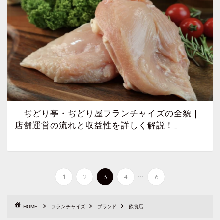
「ぢどり亭・ぢどり屋フランチャイズの全貌｜
店舗運営の流れと収益性を詳しく解説！」
...
1
2
3
4
6
HOME
フランチャイズ
ブランド
飲食店