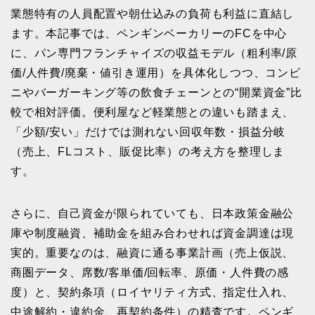
業態特有の人員配置や朝仕込みの負荷も利益に直結し
ます。本記事では、ペンギンベーカリーのFCを中心
に、パン専門フランチャイズの収益モデル（粗利率/原
価/人件費/廃棄・値引き運用）を具体化しつつ、コンビ
ニやバーガーキング等の飲食チェーンとの“開業資金”比
較で相対評価。便利屋など軽業態との違いも踏まえ、
「少額/安い」だけでは測れない回収年数・損益分岐
（売上、FLコスト、販促比率）の考え方を整理しま
す。
さらに、自己資金が限られていても、日本政策金融公
庫や制度融資、補助金を組み合わせれば資金調達は現
実的。重要なのは、融資に通る事業計画（売上仮説、
商圏データ、席数/客単価/回転率、原価・人件費の感
度）と、契約条項（ロイヤリティ方式、指定仕入れ、
中途解約・違約金、再契約条件）の精査です。ペンギ