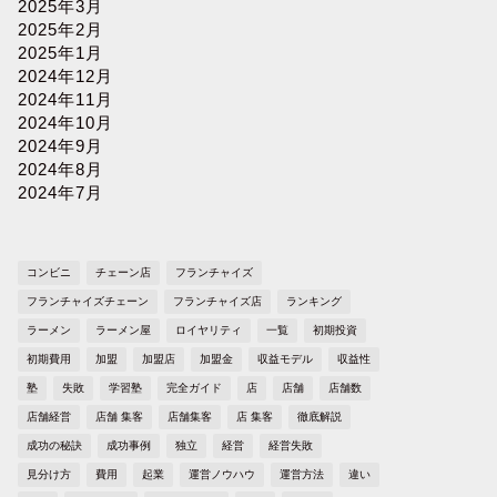
2025年3月
2025年2月
2025年1月
2024年12月
2024年11月
2024年10月
2024年9月
2024年8月
2024年7月
コンビニ
チェーン店
フランチャイズ
フランチャイズチェーン
フランチャイズ店
ランキング
ラーメン
ラーメン屋
ロイヤリティ
一覧
初期投資
初期費用
加盟
加盟店
加盟金
収益モデル
収益性
塾
失敗
学習塾
完全ガイド
店
店舗
店舗数
店舗経営
店舗 集客
店舗集客
店 集客
徹底解説
成功の秘訣
成功事例
独立
経営
経営失敗
見分け方
費用
起業
運営ノウハウ
運営方法
違い