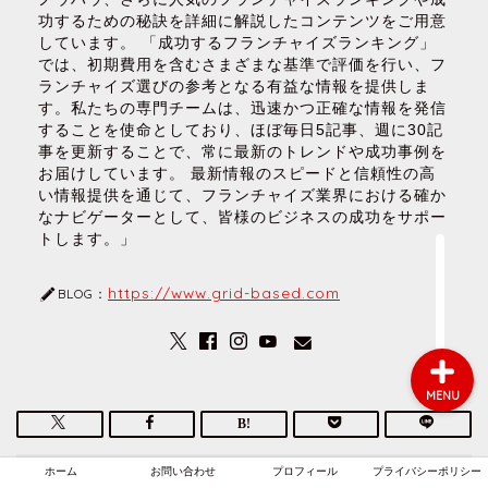
功するための秘訣を詳細に解説したコンテンツをご用意
しています。 「成功するフランチャイズランキング」
では、初期費用を含むさまざまな基準で評価を行い、フ
ホーム
ランチャイズ選びの参考となる有益な情報を提供しま
す。私たちの専門チームは、迅速かつ正確な情報を発信
することを使命としており、ほぼ毎日5記事、週に30記
お問い合わせ
事を更新することで、常に最新のトレンドや成功事例を
お届けしています。 最新情報のスピードと信頼性の高
い情報提供を通じて、フランチャイズ業界における確か
プロフィール
なナビゲーターとして、皆様のビジネスの成功をサポー
トします。」
プライバシーポリシー
https://www.grid-based.com
BLOG：
MENU
ホーム
お問い合わせ
プロフィール
プライバシーポリシー
HOME
フランチャイズ
業種
美容
サウナ