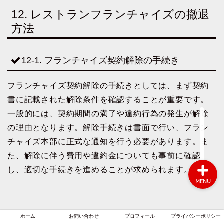
12. レストランフランチャイズの撤退
方法
ホーム
12-1. フランチャイズ契約解除の手続き
お問い合わせ
フランチャイズ契約解除の手続きとしては、まず契約
プロフィール
書に記載された解除条件を確認することが重要です。
一般的には、契約期間の満了や違約行為の発生が解除
プライバシーポリシー
の理由となります。解除手続きは書面で行い、フラン
チャイズ本部に正式な通知を行う必要があります。ま
た、解除に伴う費用や違約金についても事前に確認
し、適切な手続きを進めることが求められます。
MENU
12-2. 撤退時に注意すべきポイント
ホーム
お問い合わせ
プロフィール
プライバシーポリシー