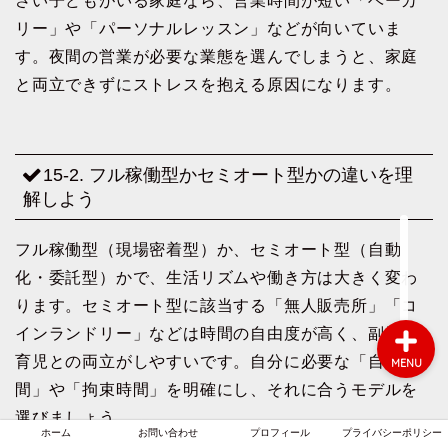
さい子どもがいる家庭なら、営業時間が短い「ベーカ
リー」や「パーソナルレッスン」などが向いていま
す。夜間の営業が必要な業態を選んでしまうと、家庭
ホーム
と両立できずにストレスを抱える原因になります。
お問い合わせ
15-2. フル稼働型かセミオート型かの違いを理
プロフィール
解しよう
プライバシーポリシー
フル稼働型（現場密着型）か、セミオート型（自動
化・委託型）かで、生活リズムや働き方は大きく変わ
ります。セミオート型に該当する「無人販売所」「コ
インランドリー」などは時間の自由度が高く、副業や
育児との両立がしやすいです。自分に必要な「自由時
MENU
間」や「拘束時間」を明確にし、それに合うモデルを
選びましょう。
ホーム
お問い合わせ
プロフィール
プライバシーポリシー