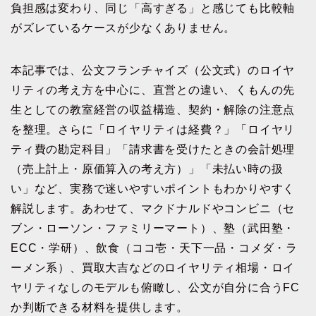
負担感は変わり、同じ「高すぎる」と感じても比較軸
がズレているケースが少なくありません。
本記事では、公文フランチャイズ（公文式）のロイヤ
リティの考え方を中心に、直営との違い、くもんの先
生としての教室経営の収益構造、契約・解除の注意点
を整理。さらに「ロイヤリティは経費？」「ロイヤリ
ティ費の勘定科目」「請求書を受けたときの会計処理
（売上計上・原価算入の考え方）」「未払い時の扱
い」など、実務で迷いやすいポイントもわかりやすく
解説します。あわせて、マクドナルドやコンビニ（セ
ブン・ローソン・ファミリーマート）、塾（武田塾・
ECC・学研）、飲食（ココ壱・天下一品・コメダ・ラ
ーメン系）、買取大吉などのロイヤリティ相場・ロイ
ヤリティなしのモデルも俯瞰し、公文が自分に合うFC
か判断できる材料を提供します。