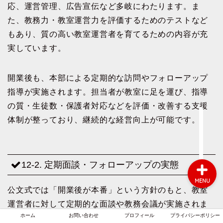
応、運営管理、広告宣伝など多岐にわたります。ま
た、教務力・教室運営力を評価するためのテストなど
もあり、質の高い教室運営者を育てるための内容が充
ホーム
実しています。
お問い合わせ
開業後も、本部による定期的な訪問やフォローアップ
指導が実施されます。担当者が教室に足を運び、指導
プロフィール
の質・生徒数・保護者対応などを評価・改善する支援
体制が整っており、継続的な経営向上が可能です。
プライバシーポリシー
12-2. 定期面談・フォローアップの実態
MENU
公文式では「開業後が本番」という方針のもと、教室
運営者に対して定期的な面談や教務会議が実施されま
ホーム
お問い合わせ
プロフィール
プライバシーポリシー
す。特に生徒数の動向、学習進捗、教室内トラブルへ