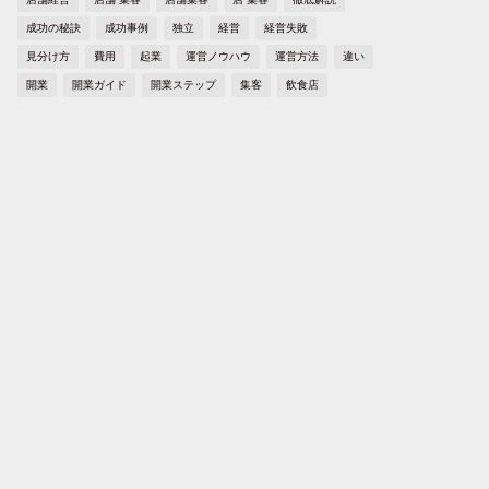
成功の秘訣
成功事例
独立
経営
経営失敗
見分け方
費用
起業
運営ノウハウ
運営方法
違い
開業
開業ガイド
開業ステップ
集客
飲食店