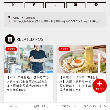
HOME
店舗集客
ホーム
近鉄百貨店の店舗別売上と客層分析｜集客力を高めるフランチャイズ戦略とは
お問い合わせ
RELATED POST
プロフィール
店舗集客
店舗集客
プライバシーポリシー
【2025年最新版】儲かるフラ
【東京ラーメンMEO料金相
ンチャイズ飲食店の仕組みと
場】大盛り無料サービスで集
は？店舗集客成功の秘訣と事
客を伸ばす！おすすめ業者と
MENU
例を徹底解説！
成功事例まとめ
ホーム
お問い合わせ
プロフィール
プライバシーポリシー
店舗集客
仙台 学習塾 MEO 料金