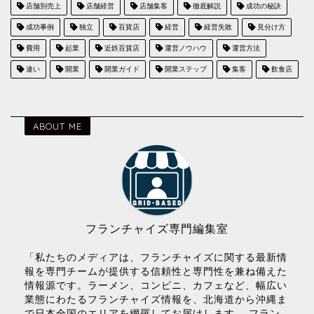
店舗別売上
店舗経営
店舗集客
徹底解説
成功の秘訣
成功事例
独立
百貨店
経営
経営失敗
見分け方
費用
起業
近鉄百貨店
運営ノウハウ
運営方法
違い
開業
開業ガイド
開業ステップ
集客
飲食店
ABOUT ME
フランチャイズ専門編集室
「私たちのメディアは、フランチャイズに関する最新情
報を専門チームが提供する信頼性と専門性を兼ね備えた
情報源です。ラーメン、コンビニ、カフェなど、幅広い
業態にわたるフランチャイズ情報を、北海道から沖縄ま
で日本全国のエリアを網羅してお届けします。 フラン