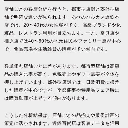
店舗ごとの客層分析を行うと、都市型店舗と郊外型店
舗で明確な違いが見られます。あべのハルカス近鉄本
店では、20〜40代の女性客が多く、高級ブランドや化
粧品、レストラン利用が目立ちます。一方、奈良店や
橿原店では40〜60代の地元住民やファミリー層が中心
で、食品売場や生活雑貨の購買が多い傾向です。
客単価も店舗ごとに差があります。都市型店舗は高額
品の購入比率が高く、免税売上やギフト需要が全体を
押し上げています。郊外型店舗では、日常消費に根差
した購買が中心ですが、季節催事や特産品フェア時に
は購買単価が上昇する傾向があります。
こうした分析結果は、店舗ごとの品揃えや販促計画の
策定に活かされます。近鉄百貨店は客層データを活用