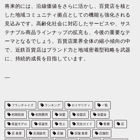
将来的には、沿線価値をさらに活かし、百貨店を核と
した地域コミュニティ拠点としての機能も強化される
見込みです。高齢化社会に対応したサービスや、サス
テナブル商品ラインナップの拡充も、今後の重要なテ
ーマとなるでしょう。百貨店業界全体の縮小傾向の中
で、近鉄百貨店はブランド力と地域密着型戦略を武器
に、持続的成長を目指しています。
—
フランチャイズ
ランキング
ロイヤリティ
一覧
初期投資
初期費用
加盟
加盟店
加盟金
収益モデル
収益性
売上
完全ガイド
客層
店
店 集客
店員販売
店舗
店舗 集客
店舗別