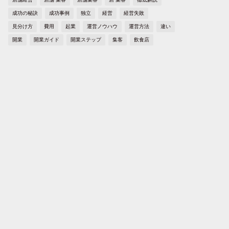
成功の秘訣
成功事例
独立
経営
経営失敗
見分け方
費用
起業
運営ノウハウ
運営方法
違い
開業
開業ガイド
開業ステップ
集客
飲食店