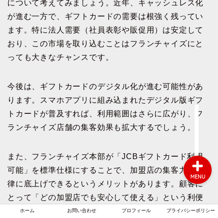
について考えてみましょう。近年、キャッシュレス化
が進む一方で、ギフトカードの需要は根強く残ってい
ます。特に法人需要（社員表彰や販促用）は安定して
ホーム
おり、この市場を取り込むことはフランチャイズにと
っても大きなチャンスです。
お問い合わせ
今後は、ギフトカードのデジタル化が進む可能性があ
プロフィール
ります。スマホアプリに組み込まれたデジタル版ギフ
トカードが普及すれば、利用範囲はさらに広がり、フ
プライバシーポリシー
ランチャイズ店舗の集客効果も拡大するでしょう。
また、フランチャイズ本部が「JCBギフトカード利用
可能」を標準仕様にすることで、加盟店の集客力を一
MENU
律に底上げできるというメリットがあります。顧客に
とって「どの加盟店でも安心して使える」という利便
性は、ブランド全体の競争力向上に繋がります。
ホーム
お問い合わせ
プロフィール
プライバシーポリシー