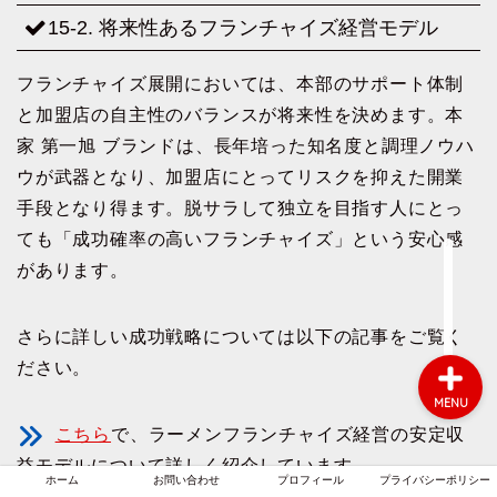
15-2. 将来性あるフランチャイズ経営モデル
フランチャイズ展開においては、本部のサポート体制
ホーム
と加盟店の自主性のバランスが将来性を決めます。本
家 第一旭 ブランドは、長年培った知名度と調理ノウハ
お問い合わせ
ウが武器となり、加盟店にとってリスクを抑えた開業
手段となり得ます。脱サラして独立を目指す人にとっ
プロフィール
ても「成功確率の高いフランチャイズ」という安心感
があります。
プライバシーポリシー
さらに詳しい成功戦略については以下の記事をご覧く
ださい。
MENU
こちら
で、ラーメンフランチャイズ経営の安定収
益モデルについて詳しく紹介しています。
ホーム
お問い合わせ
プロフィール
プライバシーポリシー