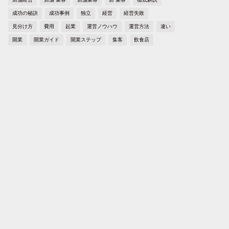
成功の秘訣
成功事例
独立
経営
経営失敗
見分け方
費用
起業
運営ノウハウ
運営方法
違い
開業
開業ガイド
開業ステップ
集客
飲食店