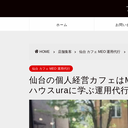
ホーム
お問い
HOME
店舗集客
仙台 カフェ MEO 運用代行
仙台 カフェ MEO 運用代行
仙台の個人経営カフェは
ハウスuraに学ぶ運用代