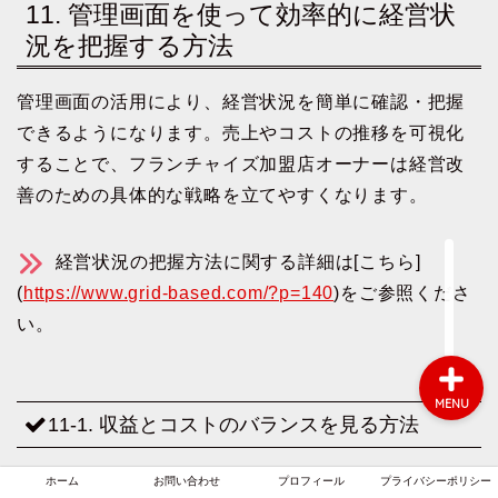
11. 管理画面を使って効率的に経営状
況を把握する方法
ホーム
管理画面の活用により、経営状況を簡単に確認・把握
できるようになります。売上やコストの推移を可視化
お問い合わせ
することで、フランチャイズ加盟店オーナーは経営改
善のための具体的な戦略を立てやすくなります。
プロフィール
経営状況の把握方法に関する詳細は[こちら]
プライバシーポリシー
(
https://www.grid-based.com/?p=140
)をご参照くださ
い。
MENU
11-1. 収益とコストのバランスを見る方法
売上とコストのバランスは、フランチャイズ経営にお
ホーム
お問い合わせ
プロフィール
プライバシーポリシー