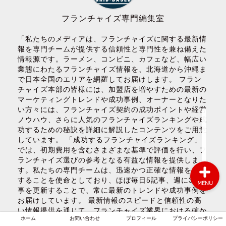
フランチャイズ専門編集室
「私たちのメディアは、フランチャイズに関する最新情
ホーム
報を専門チームが提供する信頼性と専門性を兼ね備えた
情報源です。ラーメン、コンビニ、カフェなど、幅広い
お問い合わせ
業態にわたるフランチャイズ情報を、北海道から沖縄ま
で日本全国のエリアを網羅してお届けします。 フラン
チャイズ本部の皆様には、加盟店を増やすための最新の
プロフィール
マーケティングトレンドや成功事例、オーナーとなりた
い方々には、フランチャイズ契約の成功ポイントや経営
ノウハウ、さらに人気のフランチャイズランキングや成
プライバシーポリシー
功するための秘訣を詳細に解説したコンテンツをご用意
しています。 「成功するフランチャイズランキング」
では、初期費用を含むさまざまな基準で評価を行い、フ
ランチャイズ選びの参考となる有益な情報を提供しま
す。私たちの専門チームは、迅速かつ正確な情報を発信
することを使命としており、ほぼ毎日5記事、週に30記
MENU
事を更新することで、常に最新のトレンドや成功事例を
お届けしています。 最新情報のスピードと信頼性の高
い情報提供を通じて、フランチャイズ業界における確か
ホーム
お問い合わせ
プロフィール
プライバシーポリシー
なナビゲーターとして、皆様のビジネスの成功をサポー