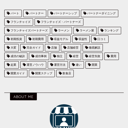
パート
パートナー
パートナーシップ
パートナーダイニング
フランチャイズ
フランチャイズ・パートナーズ
フランチャイズパートナーズ
ラーメン
ラーメン屋
ランキング
初期投資
初期費用
収益モデル
収益性
口コミ
大変
完全ガイド
店舗
店舗経営
徹底解説
成功の秘訣
成功事例
独立
経営
経営失敗
費用
起業
運営ノウハウ
運営方法
違い
開業
開業ガイド
開業ステップ
飲食店
ABOUT ME