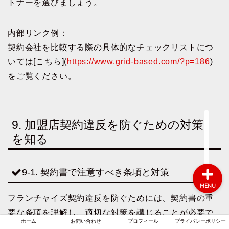
トナーを選びましょう。
内部リンク例：
ホーム
契約会社を比較する際の具体的なチェックリストにつ
いては[こちら](
https://www.grid-based.com/?p=186
)
お問い合わせ
をご覧ください。
プロフィール
9. 加盟店契約違反を防ぐための対策
プライバシーポリシー
を知る
9-1. 契約書で注意すべき条項と対策
MENU
フランチャイズ契約違反を防ぐためには、契約書の重
要な条項を理解し、適切な対策を講じることが必要で
ホーム
お問い合わせ
プロフィール
プライバシーポリシー
す。以下は特に注意が必要なポイントです。