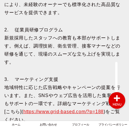
により、未経験のオーナーでも標準化された高品質な
サービスを提供できます。
ホーム
2. 従業員研修プログラム
新規採用したスタッフへの教育も本部がサポートしま
お問い合わせ
す。例えば、調理技術、衛生管理、接客マナーなどの
研修を通じて、現場のスムーズな立ち上げを実現しま
プロフィール
す。
プライバシーポリシー
3. マーケティング支援
地域特性に応じた広告戦略やキャンペーンの提案を行
います。また、SNSやウェブ広告を活用した集客施策
もサポートの一環です。詳細なマーケティング戦略は
MENU
[こちら](
https://www.grid-based.com/?p=188
)をご覧
ください。
ホーム
お問い合わせ
プロフィール
プライバシーポリシー