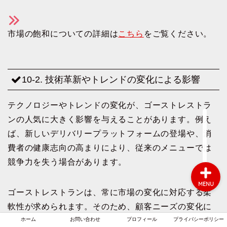
市場の飽和についての詳細は
こちら
をご覧ください。
ホーム
お問い合わせ
10-2. 技術革新やトレンドの変化による影響
プロフィール
テクノロジーやトレンドの変化が、ゴーストレストラ
ンの人気に大きく影響を与えることがあります。例え
プライバシーポリシー
ば、新しいデリバリープラットフォームの登場や、消
費者の健康志向の高まりにより、従来のメニューでは
競争力を失う場合があります。
MENU
ゴーストレストランは、常に市場の変化に対応する柔
軟性が求められます。そのため、顧客ニーズの変化に
合わせたメニュー開発や、新しいマーケティング手法
ホーム
お問い合わせ
プロフィール
プライバシーポリシー