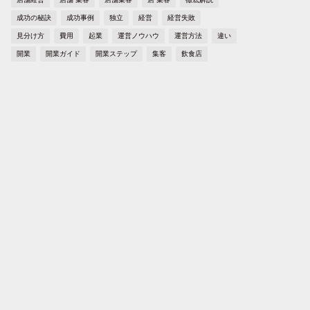
成功の秘訣
成功事例
独立
経営
経営失敗
見分け方
費用
起業
運営ノウハウ
運営方法
違い
開業
開業ガイド
開業ステップ
集客
飲食店