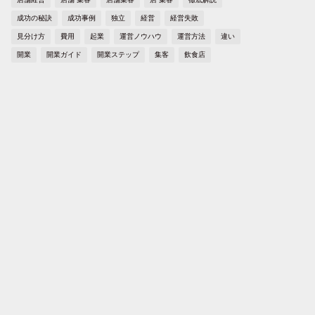
成功の秘訣
成功事例
独立
経営
経営失敗
見分け方
費用
起業
運営ノウハウ
運営方法
違い
開業
開業ガイド
開業ステップ
集客
飲食店