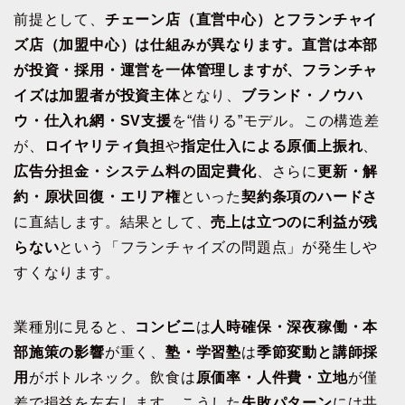
前提として、
チェーン店（直営中心）とフランチャイ
ズ店（加盟中心）は仕組みが異なります。直営は本部
が投資・採用・運営を一体管理しますが、フランチャ
イズは加盟者が投資主体
となり、
ブランド・ノウハ
ウ・仕入れ網・SV支援
を“借りる”モデル。この構造差
が、
ロイヤリティ負担
や
指定仕入による原価上振れ
、
広告分担金・システム料の固定費化
、さらに
更新・解
約・原状回復・エリア権
といった
契約条項のハードさ
に直結します。結果として、
売上は立つのに利益が残
らない
という「フランチャイズの問題点」が発生しや
すくなります。
業種別に見ると、
コンビニ
は
人時確保・深夜稼働・本
部施策の影響
が重く、
塾・学習塾
は
季節変動と講師採
用
がボトルネック。飲食は
原価率・人件費・立地
が僅
差で損益を左右します。こうした
失敗パターン
には共