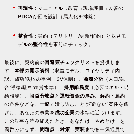
再現性
：マニュアル→教育→現場評価→改善の
PDCA
が回る設計（属人化を排除）。
整合性
：契約（テリトリー/更新/解約）と収益モ
デルの
整合性
を事前にチェック。
最後に、契約前の
回避策チェックリスト
を提供しま
す。
本部の開示資料
（収益モデル、ロイヤリティ内
訳、成功/失敗の事例、SV体制）、
商圏分析
（人口/競
合/導線/駐車/家賃水準）、
採用難易度
（必要スキル・時
給相場）、
損益分岐点
と
運転資金の厚み
、
解約・違約
の条件などを、
一覧
で潰し込むことが“危ない”案件を遠
ざけ、あなたの事業を
成功企業
の水準に近づけます。
この記事を読み終えたとき、あなたは「やめとけ」を
鵜呑みにせず、
問題点→対策→実装
までを一気通貫で