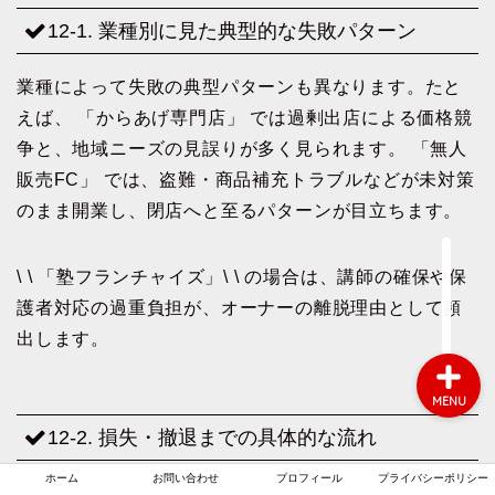
12-1. 業種別に見た典型的な失敗パターン
業種によって失敗の典型パターンも異なります。たと
ホーム
えば、 「からあげ専門店」 では過剰出店による価格競
争と、地域ニーズの見誤りが多く見られます。 「無人
お問い合わせ
販売FC」 では、盗難・商品補充トラブルなどが未対策
のまま開業し、閉店へと至るパターンが目立ちます。
プロフィール
プライバシーポリシー
\ \ 「塾フランチャイズ」\ \ の場合は、講師の確保や保
護者対応の過重負担が、オーナーの離脱理由として頻
出します。
MENU
12-2. 損失・撤退までの具体的な流れ
ホーム
お問い合わせ
プロフィール
プライバシーポリシー
失敗の多くは、開業から1年以内に兆候が出始め、1年