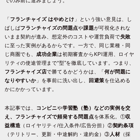
でのみ前に進みましょう。
「
フランチャイズ はやめとけ
」という強い意見は、し
ばしば
フランチャイズの問題点
や
課題
が可視化されな
いまま契約が進み、想定外のコストや運営負荷で
失敗
に至った実例があるからです。一方で、同じ業種・同
じ商圏でも、
成功企業
は初期審査からKPI運用、ロイヤ
リティの使途管理まで“型”を徹底しています。つまり、
フランチャイズ店
で勝てるかどうかは、「
何が問題に
なりやすいか
」を事前に洗い出し、
回避策
を仕込める
かにかかっています。
本記事では、
コンビニ
や
学習塾（塾）などの実例を交
え、フランチャイズで頻発する問題点
を体系化。①
収
益構造
（ロイヤリティ/仕入条件/広告分担）②
契約条項
（テリトリー、更新・中途解約・違約金）③
人材
（採