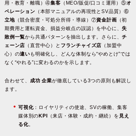
用・教育・離職）④
集客
（MEO/販促/口コミ運用）⑤
オ
ペレーション
（本部マニュアルの再現性とSV品質）⑥
立地
（競合密度・可処分所得・導線）⑦
資金計画
（初
期費用と運転資金、損益分岐点の誤認）を中心に、
失
敗例一覧
から共通パターンを抽出します。さらに、
チ
ェーン店
（直営中心）と
フランチャイズ店
（加盟中
心）の
違い
も明確化し、どんな体制なら“やめとけ”では
なく“やれる”に変わるのかを示します。
合わせて、
成功 企業
が徹底している3つの原則も解説し
ます。
可視化
：ロイヤリティの使途、SVの稼働、集客
媒体別の
KPI
（来店・体験・成約・継続）を
見え
る化
。