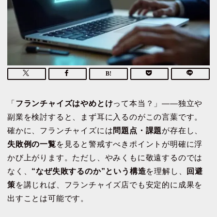
「
フランチャイズはやめとけ
って本当？」――独立や
副業を検討すると、まず耳に入るのがこの言葉です。
確かに、フランチャイズには
問題点・課題
が存在し、
失敗例の一覧
を見ると警戒すべきポイントが明確に浮
かび上がります。ただし、やみくもに敬遠するのでは
なく、
“なぜ失敗するのか”という構造
を理解し、
回避
策
を講じれば、フランチャイズ店でも安定的に成果を
出すことは可能です。