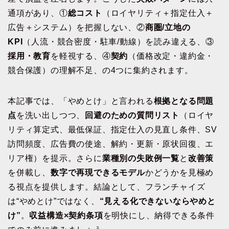
通項があり、①
総コスト
（ロイヤリティ＋指定仕入＋
広告＋システム）を把握しない、②
商圏/立地の
KPI
（人流・競合密度・駐車/動線）を読み違える、③
採用・教育
を軽視する、④
契約
（価格改定・違約金・
競合保護）の理解不足、の4つに集約されます。
本記事では、「やめとけ」と言われる
根拠となる問題
点
を洗い出しつつ、
回避のための質問リスト
（ロイヤ
リティ算定式、最低保証、指定仕入の見直し条件、SV
訪問頻度、広告費の使途、解約・更新・原状回復、エ
リア権）を提示。さらに
業種別の失敗例一覧
と
改善策
を併載し、
数字で再現できるモデル
かどうかを見極め
る視点を提供します。結論として、フランチャイズ
は“やめとけ”ではなく、
“見える化できないならやめと
け”
。
収益構造×契約条項
を明快にし、納得できる条件