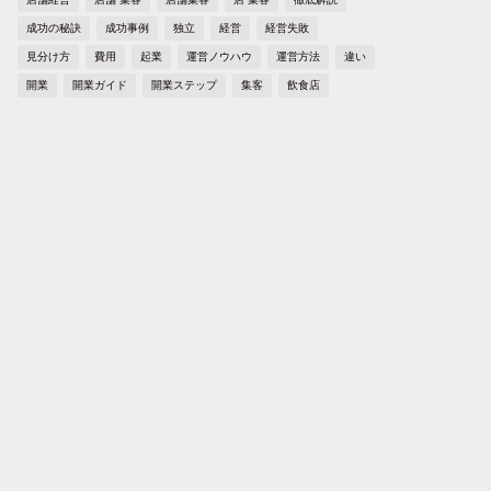
成功の秘訣
成功事例
独立
経営
経営失敗
見分け方
費用
起業
運営ノウハウ
運営方法
違い
開業
開業ガイド
開業ステップ
集客
飲食店